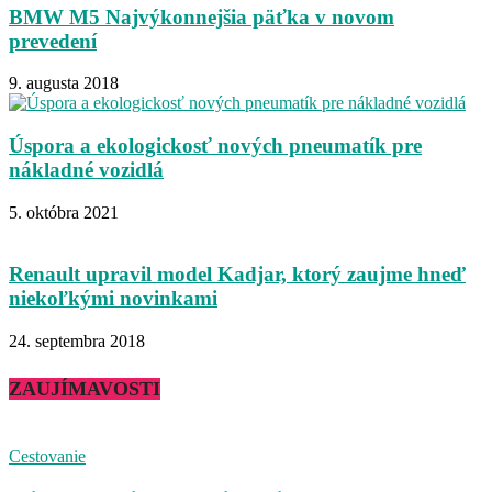
BMW M5 Najvýkonnejšia päťka v novom
prevedení
9. augusta 2018
Úspora a ekologickosť nových pneumatík pre
nákladné vozidlá
5. októbra 2021
Renault upravil model Kadjar, ktorý zaujme hneď
niekoľkými novinkami
24. septembra 2018
ZAUJÍMAVOSTI
Cestovanie