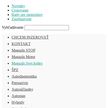
Novinky
Cestovanie
Rady pre motoristov
Zaujímavosti
Vyhľadávanie
CHCEM INZEROVAŤ
KONTAKT
Magazín STOP
Magazín Motor
Magazín Svet kolies
ŠPZ
Autodiagnostika
Pneuservis
Autosúčiastky
Autostan
Hybridy