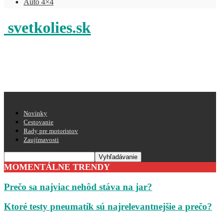
Auto 4×4
svetkolies.sk
Novinky
Cestovanie
Rady pre motoristov
Zaujímavosti
MOMENTÁLNE TRENDY
Prečo sa najviac nehôd stáva na jar?
Ktoré testy pneumatík sú najrelevantnejšie a prečo?