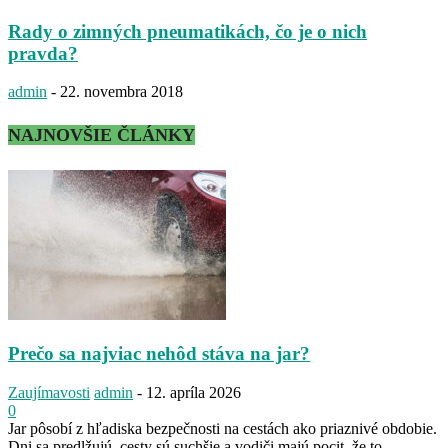
Rady o zimných pneumatikách, čo je o nich
pravda?
admin
-
22. novembra 2018
NAJNOVŠIE ČLÁNKY
Prečo sa najviac nehôd stáva na jar?
Zaujímavosti
admin
-
12. apríla 2026
0
Jar pôsobí z hľadiska bezpečnosti na cestách ako priaznivé obdobie.
Dni sa predlžujú, cesty sú suchšie a vodiči majú pocit, že to