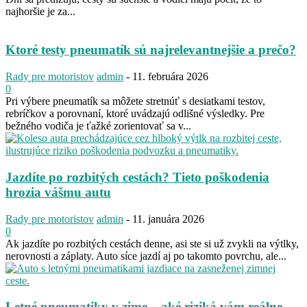
najhoršie je za...
Ktoré testy pneumatík sú najrelevantnejšie a prečo?
Rady pre motoristov
admin
-
11. februára 2026
0
Pri výbere pneumatík sa môžete stretnúť s desiatkami testov,
rebríčkov a porovnaní, ktoré uvádzajú odlišné výsledky. Pre
bežného vodiča je ťažké zorientovať sa v...
Jazdíte po rozbitých cestách? Tieto poškodenia
hrozia vášmu autu
Rady pre motoristov
admin
-
11. januára 2026
0
Ak jazdíte po rozbitých cestách denne, asi ste si už zvykli na výtlky,
nerovnosti a záplaty. Auto síce jazdí aj po takomto povrchu, ale...
Letné pneumatiky v zime – aké riziká vám reálne