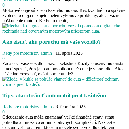
0
Motorové oleje sú krvou každého motora. Bez kvalitného a správne
zvoleného oleja riskujete nielen výkonové problémy, ale aj vážne
poškodenie motora. Kedy ho meniť,...
Ako zistiť, akú poruchu má vaše vozidlo?
Rady pre motoristov
admin
-
11. apríla 2025
0
Začalo sa vaše vozidlo správať zvláštne? Každý skúsený motorista
ihneď spozná, že s jeho automobilom niečo nie je v poriadku. Ako
následne rozoznať, o akú poruchu ide?...
Tipy, ako chrániť automobil pred krádežou
Rady pre motoristov
admin
-
8. februára 2025
0
Odcudzenie auta môže znamenať veľké finančné straty, stratu
pohodlia a množstvo administratívnych komplikácií. Našťastie
existuje veľa opatrení, ktorými môžete svoje vozidlo efektívne