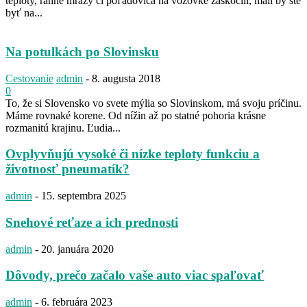
teploty, ranné mrazy či poľadovica na vozovke zaskočili, mali by ste
byť na...
Na potulkách po Slovinsku
Cestovanie
admin
-
8. augusta 2018
0
To, že si Slovensko vo svete mýlia so Slovinskom, má svoju príčinu.
Máme rovnaké korene. Od nížin až po statné pohoria krásne
rozmanitú krajinu. Ľudia...
Ovplyvňujú vysoké či nízke teploty funkciu a
životnosť pneumatík?
admin
-
15. septembra 2025
Snehové reťaze a ich prednosti
admin
-
20. januára 2020
Dôvody, prečo začalo vaše auto viac spaľovať
admin
-
6. februára 2023