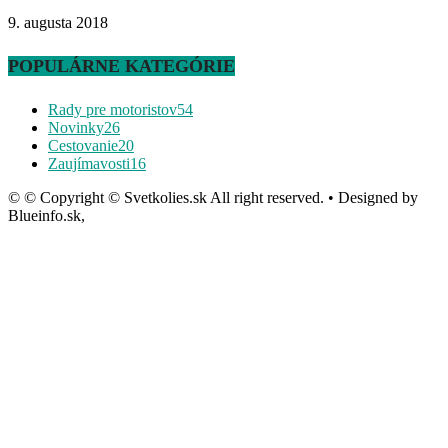
9. augusta 2018
POPULÁRNE KATEGÓRIE
Rady pre motoristov
54
Novinky
26
Cestovanie
20
Zaujímavosti
16
© © Copyright © Svetkolies.sk All right reserved. • Designed by
Blueinfo.sk,