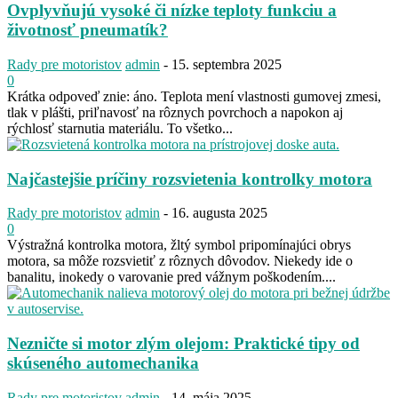
Ovplyvňujú vysoké či nízke teploty funkciu a
životnosť pneumatík?
Rady pre motoristov
admin
-
15. septembra 2025
0
Krátka odpoveď znie: áno. Teplota mení vlastnosti gumovej zmesi,
tlak v plášti, priľnavosť na rôznych povrchoch a napokon aj
rýchlosť starnutia materiálu. To všetko...
Najčastejšie príčiny rozsvietenia kontrolky motora
Rady pre motoristov
admin
-
16. augusta 2025
0
Výstražná kontrolka motora, žltý symbol pripomínajúci obrys
motora, sa môže rozsvietiť z rôznych dôvodov. Niekedy ide o
banalitu, inokedy o varovanie pred vážnym poškodením....
Nezničte si motor zlým olejom: Praktické tipy od
skúseného automechanika
Rady pre motoristov
admin
-
14. mája 2025