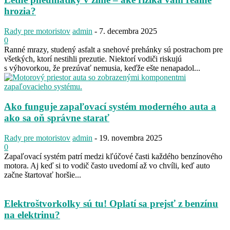
hrozia?
Rady pre motoristov
admin
-
7. decembra 2025
0
Ranné mrazy, studený asfalt a snehové prehánky sú postrachom pre
všetkých, ktorí nestihli prezutie. Niektorí vodiči riskujú
s výhovorkou, že prezúvať nemusia, keďže ešte nenapadol...
Ako funguje zapaľovací systém moderného auta a
ako sa oň správne starať
Rady pre motoristov
admin
-
19. novembra 2025
0
Zapaľovací systém patrí medzi kľúčové časti každého benzínového
motora. Aj keď si to vodič často uvedomí až vo chvíli, keď auto
začne štartovať horšie...
Elektroštvorkolky sú tu! Oplatí sa prejsť z benzínu
na elektrinu?