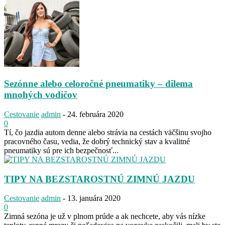
Sezónne alebo celoročné pneumatiky – dilema
mnohých vodičov
Cestovanie
admin
-
24. februára 2020
0
Tí, čo jazdia autom denne alebo strávia na cestách väčšinu svojho
pracovného času, vedia, že dobrý technický stav a kvalitné
pneumatiky sú pre ich bezpečnosť...
TIPY NA BEZSTAROSTNÚ ZIMNÚ JAZDU
Cestovanie
admin
-
13. januára 2020
0
Zimná sezóna je už v plnom prúde a ak nechcete, aby vás nízke