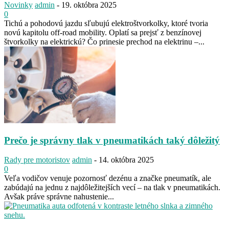
Novinky
admin
-
19. októbra 2025
0
Tichú a pohodovú jazdu sľubujú elektroštvorkolky, ktoré tvoria
novú kapitolu off-road mobility. Oplatí sa prejsť z benzínovej
štvorkolky na elektrickú? Čo prinesie prechod na elektrinu –...
Prečo je správny tlak v pneumatikách taký dôležitý
Rady pre motoristov
admin
-
14. októbra 2025
0
Veľa vodičov venuje pozornosť dezénu a značke pneumatík, ale
zabúdajú na jednu z najdôležitejších vecí – na tlak v pneumatikách.
Avšak práve správne nahustenie...