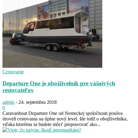
Cestovanie
Departure One je obojživelník pre vášnivých
cestovateľov
admin
-
24. septembra 2018
0
Caravanboat Departure One od Nemeckej spoločnosti posúva
úroveň cestovania na úplne nový level. Ide totiž o obojživelníka,
vďaka ktorému sa budete môcť prepravovať ako...