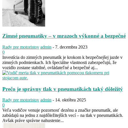
Zimné pneumatiky – v mrazoch výkonné a bezpečné
Rady pre motoristov
admin
-
7. decembra 2023
0
Investícia do zimných pneumatík je krokom k bezpečnejšej jazde v
zimných podmienkach. Ich špeciálne vlastnosti zabezpečujú, že
vozidlo zostane stabilné, ovládateľné a bezpečné aj...
Prečo je správny tlak v pneumatikách taký dôležitý
Rady pre motoristov
admin
-
14. októbra 2025
0
Veľa vodičov venuje pozornosť dezénu a značke pneumatík, ale
zabúdajú na jednu z najdôležitejších vecí – na tlak v pneumatikách.
Avšak práve správne nahustenie...