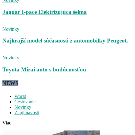
Novinky
Jaguar I-pace Elektrizujúca šelma
Novinky
Najkrajší model súčasnosti z automobilky Peugeot.
Novinky
Toyota Mirai auto s budúcnosťou
NEWS
World
Cestovanie
Novinky
Zaujímavosti
Viac