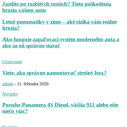
Jazdíte po rozbitých cestách? Tieto poškodenia
hrozia vášmu autu
Letné pneumatiky v zime – aké riziká vám reálne
hrozia?
Ako funguje zapaľovací systém moderného auta a
ako sa oň správne starať
Cestovanie
Viete, ako správne namontovať strešný box?
admin
-
11. februára 2020
Novinky
Porsche Panamera 4S Diesel, väčšia 911 alebo ešte
niečo viac?