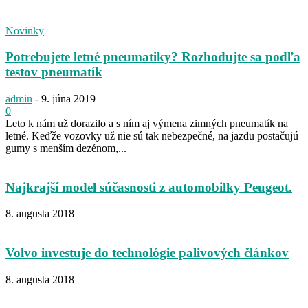
Novinky
Potrebujete letné pneumatiky? Rozhodujte sa podľa
testov pneumatík
admin
-
9. júna 2019
0
Leto k nám už dorazilo a s ním aj výmena zimných pneumatík na
letné. Keďže vozovky už nie sú tak nebezpečné, na jazdu postačujú
gumy s menším dezénom,...
Najkrajší model súčasnosti z automobilky Peugeot.
8. augusta 2018
Volvo investuje do technológie palivových článkov
8. augusta 2018