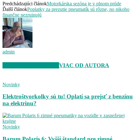
Predchádzajúci článok
Motorkárska sezóna je v plnom prúde
Ďalší článok
Poplatky za prezutie pneumatík sú rôzne, no nikoho
finančne nezruinujú
admin
SÚVISIACE ČLÁNKY
VIAC OD AUTORA
Novinky
Elektroštvorkolky sú tu! Oplatí sa prejsť z benzínu
na elektrinu?
Novinky
Barum Polaris 6: Vyšší štandard pre zimné