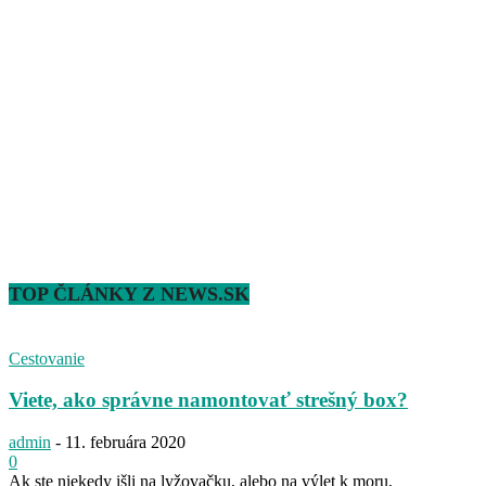
TOP ČLÁNKY Z NEWS.SK
Cestovanie
Viete, ako správne namontovať strešný box?
admin
-
11. februára 2020
0
Ak ste niekedy išli na lyžovačku, alebo na výlet k moru,