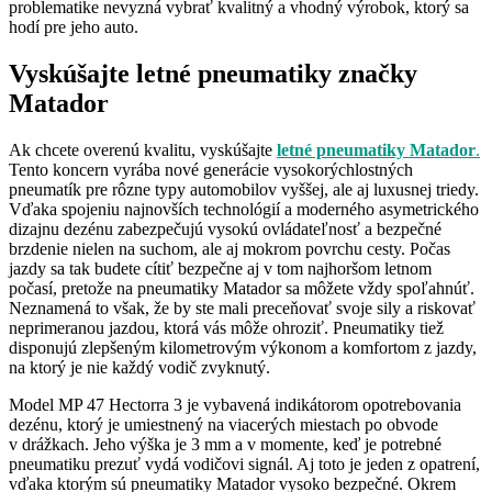
problematike nevyzná vybrať kvalitný a vhodný výrobok, ktorý sa
hodí pre jeho auto.
Vyskúšajte letné pneumatiky značky
Matador
Ak chcete overenú kvalitu, vyskúšajte
letné pneumatiky Matador
.
Tento koncern vyrába nové generácie vysokorýchlostných
pneumatík pre rôzne typy automobilov vyššej, ale aj luxusnej triedy.
Vďaka spojeniu najnovších technológií a moderného asymetrického
dizajnu dezénu zabezpečujú vysokú ovládateľnosť a bezpečné
brzdenie nielen na suchom, ale aj mokrom povrchu cesty. Počas
jazdy sa tak budete cítiť bezpečne aj v tom najhoršom letnom
počasí, pretože na pneumatiky Matador sa môžete vždy spoľahnúť.
Neznamená to však, že by ste mali preceňovať svoje sily a riskovať
neprimeranou jazdou, ktorá vás môže ohroziť. Pneumatiky tiež
disponujú zlepšeným kilometrovým výkonom a komfortom z jazdy,
na ktorý je nie každý vodič zvyknutý.
Model MP 47 Hectorra 3 je vybavená indikátorom opotrebovania
dezénu, ktorý je umiestnený na viacerých miestach po obvode
v drážkach. Jeho výška je 3 mm a v momente, keď je potrebné
pneumatiku prezuť vydá vodičovi signál. Aj toto je jeden z opatrení,
vďaka ktorým sú pneumatiky Matador vysoko bezpečné. Okrem