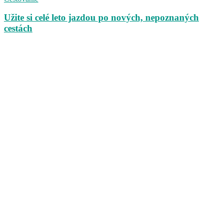
Užite si celé leto jazdou po nových, nepoznaných
cestách