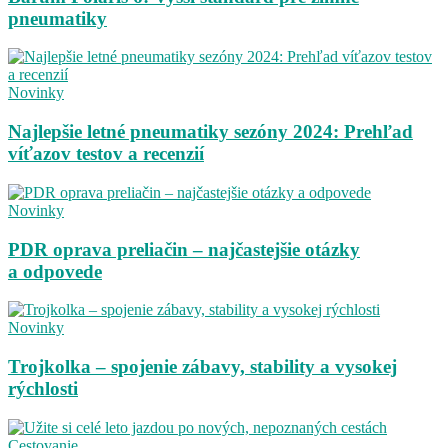
pneumatiky
Novinky
Najlepšie letné pneumatiky sezóny 2024: Prehľad
víťazov testov a recenzií
Novinky
PDR oprava preliačin – najčastejšie otázky
a odpovede
Novinky
Trojkolka – spojenie zábavy, stability a vysokej
rýchlosti
Cestovanie