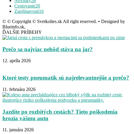
Novinky
26
Cestovanie
20
Zaujímavosti
16
© © Copyright © Svetkolies.sk All right reserved. • Designed by
Blueinfo.sk,
ĎALŠIE PRÍBEHY
Prečo sa najviac nehôd stáva na jar?
12. apríla 2026
Ktoré testy pneumatík sú najrelevantnejšie a prečo?
11. februára 2026
Jazdíte po rozbitých cestách? Tieto poškodenia
hrozia vášmu autu
11. januára 2026