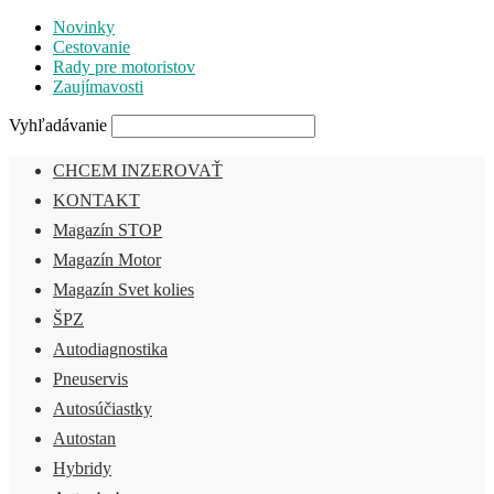
Novinky
Cestovanie
Rady pre motoristov
Zaujímavosti
Vyhľadávanie
CHCEM INZEROVAŤ
KONTAKT
Magazín STOP
Magazín Motor
Magazín Svet kolies
ŠPZ
Autodiagnostika
Pneuservis
Autosúčiastky
Autostan
Hybridy