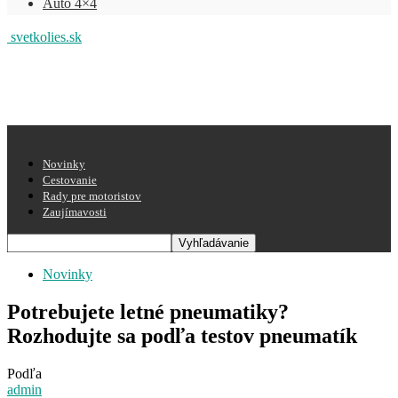
Auto 4×4
svetkolies.sk
Novinky
Cestovanie
Rady pre motoristov
Zaujímavosti
Novinky
Potrebujete letné pneumatiky?
Rozhodujte sa podľa testov pneumatík
Podľa
admin