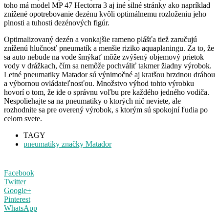
toho má model MP 47 Hectorra 3 aj iné silné stránky ako napríklad
znížené opotrebovanie dezénu kvôli optimálnemu rozloženiu jeho
plnosti a tuhosti dezénových figúr.
Optimalizovaný dezén a vonkajšie rameno plášťa tiež zaručujú
zníženú hlučnosť pneumatík a menšie riziko aquaplaningu. Za to, že
sa auto nebude na vode šmýkať môže zvýšený objemový prietok
vody v drážkach, čím sa nemôže pochváliť takmer žiadny výrobok.
Letné pneumatiky Matador sú výnimočné aj kratšou brzdnou dráhou
a výbornou ovládateľnosťou. Množstvo výhod tohto výrobku
hovorí o tom, že ide o správnu voľbu pre každého jedného vodiča.
Nespoliehajte sa na pneumatiky o ktorých nič neviete, ale
rozhodnite sa pre overený výrobok, s ktorým sú spokojní ľudia po
celom svete.
TAGY
pneumatiky značky Matador
Facebook
Twitter
Google+
Pinterest
WhatsApp