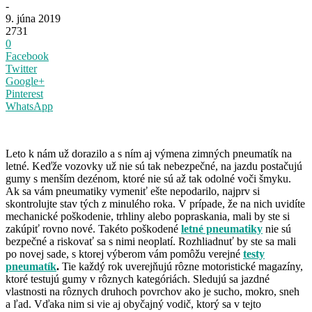
-
9. júna 2019
2731
0
Facebook
Twitter
Google+
Pinterest
WhatsApp
Leto k nám už dorazilo a s ním aj výmena zimných pneumatík na
letné. Keďže vozovky už nie sú tak nebezpečné, na jazdu postačujú
gumy s menším dezénom, ktoré nie sú až tak odolné voči šmyku.
Ak sa vám pneumatiky vymeniť ešte nepodarilo, najprv si
skontrolujte stav tých z minulého roka. V prípade, že na nich uvidíte
mechanické poškodenie, trhliny alebo popraskania, mali by ste si
zakúpiť rovno nové. Takéto poškodené
letné pneumatiky
nie sú
bezpečné a riskovať sa s nimi neoplatí. Rozhliadnuť by ste sa mali
po novej sade, s ktorej výberom vám pomôžu verejné
testy
pneumatík
.
Tie každý rok uverejňujú rôzne motoristické magazíny,
ktoré testujú gumy v rôznych kategóriách. Sledujú sa jazdné
vlastnosti na rôznych druhoch povrchov ako je sucho, mokro, sneh
a ľad. Vďaka nim si vie aj obyčajný vodič, ktorý sa v tejto