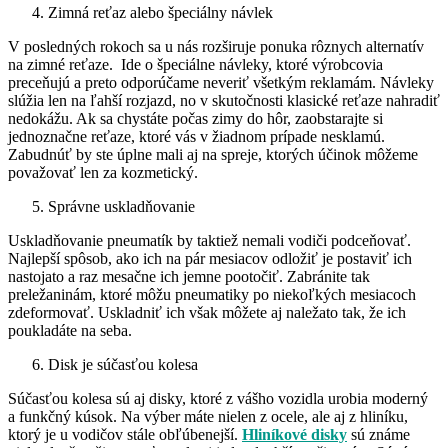
Zimná reťaz alebo špeciálny návlek
V posledných rokoch sa u nás rozširuje ponuka rôznych alternatív
na zimné reťaze. Ide o špeciálne návleky, ktoré výrobcovia
preceňujú a preto odporúčame neveriť všetkým reklamám. Návleky
slúžia len na ľahší rozjazd, no v skutočnosti klasické reťaze nahradiť
nedokážu. Ak sa chystáte počas zimy do hôr, zaobstarajte si
jednoznačne reťaze, ktoré vás v žiadnom prípade nesklamú.
Zabudnúť by ste úplne mali aj na spreje, ktorých účinok môžeme
považovať len za kozmetický.
Správne uskladňovanie
Uskladňovanie pneumatík by taktiež nemali vodiči podceňovať.
Najlepší spôsob, ako ich na pár mesiacov odložiť je postaviť ich
nastojato a raz mesačne ich jemne pootočiť. Zabránite tak
preležaninám, ktoré môžu pneumatiky po niekoľkých mesiacoch
zdeformovať. Uskladniť ich však môžete aj naležato tak, že ich
poukladáte na seba.
Disk je súčasťou kolesa
Súčasťou kolesa sú aj disky, ktoré z vášho vozidla urobia moderný
a funkčný kúsok. Na výber máte nielen z ocele, ale aj z hliníku,
ktorý je u vodičov stále obľúbenejší.
Hliníkové disky
sú známe