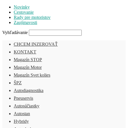
Novinky
Cestovanie
Rady pre motoristov
Zaujímavosti
Vyhľadávanie
CHCEM INZEROVAŤ
KONTAKT
Magazín STOP
Magazín Motor
Magazín Svet kolies
ŠPZ
Autodiagnostika
Pneuservis
Autosúčiastky
Autostan
Hybridy