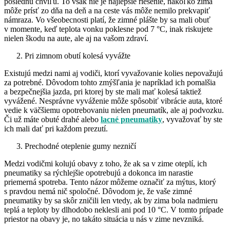
poslednú chvíľu. To však nie je najlepšie riešenie, nakoľko zima
môže prísť zo dňa na deň a na ceste vás môže nemilo prekvapiť
námraza. Vo všeobecnosti platí, že zimné plášte by sa mali obuť
v momente, keď teplota vonku poklesne pod 7 °C, inak riskujete
nielen škodu na aute, ale aj na vašom zdraví.
Pri zimnom obutí kolesá vyvážte
Existujú medzi nami aj vodiči, ktorí vyvažovanie kolies nepovažujú
za potrebné. Dôvodom tohto zmýšľania je napríklad ich pomalšia
a bezpečnejšia jazda, pri ktorej by ste mali mať kolesá taktiež
vyvážené. Nesprávne vyváženie môže spôsobiť vibrácie auta, ktoré
vedie k väčšiemu opotrebovaniu nielen pneumatík, ale aj podvozku.
Či už máte obuté drahé alebo
lacné pneumatiky
, vyvažovať by ste
ich mali dať pri každom prezutí.
Prechodné oteplenie gumy nezničí
Medzi vodičmi kolujú obavy z toho, že ak sa v zime oteplí, ich
pneumatiky sa rýchlejšie opotrebujú a dokonca im narastie
priemerná spotreba. Tento názor môžeme označiť za mýtus, ktorý
s pravdou nemá nič spoločné. Dôvodom je, že vaše zimné
pneumatiky by sa skôr zničili len vtedy, ak by zima bola nadmieru
teplá a teploty by dlhodobo neklesli ani pod 10 °C. V tomto prípade
priestor na obavy je, no takáto situácia u nás v zime nevzniká.