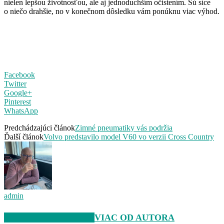
nielen lepšou životnosťou, ale aj jednoduchším očistením. Sú síce
o niečo drahšie, no v konečnom dôsledku vám ponúknu viac výhod.
Facebook
Twitter
Google+
Pinterest
WhatsApp
Predchádzajúci článok
Zimné pneumatiky vás podržia
Ďalší článok
Volvo predstavilo model V60 vo verzii Cross Country
admin
SÚVISIACE ČLÁNKY
VIAC OD AUTORA