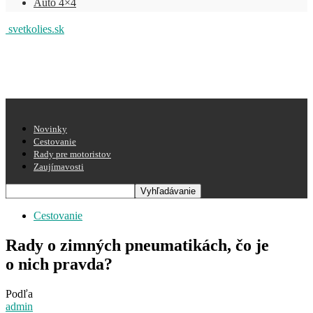
Auto 4×4
svetkolies.sk
Novinky
Cestovanie
Rady pre motoristov
Zaujímavosti
Cestovanie
Rady o zimných pneumatikách, čo je
o nich pravda?
Podľa
admin