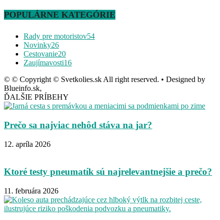
POPULÁRNE KATEGÓRIE
Rady pre motoristov
54
Novinky
26
Cestovanie
20
Zaujímavosti
16
© © Copyright © Svetkolies.sk All right reserved. • Designed by
Blueinfo.sk,
ĎALŠIE PRÍBEHY
Prečo sa najviac nehôd stáva na jar?
12. apríla 2026
Ktoré testy pneumatík sú najrelevantnejšie a prečo?
11. februára 2026