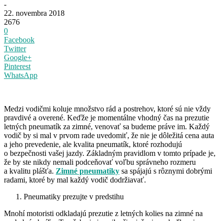
-
22. novembra 2018
2676
0
Facebook
Twitter
Google+
Pinterest
WhatsApp
Medzi vodičmi koluje množstvo rád a postrehov, ktoré sú nie vždy
pravdivé a overené. Keďže je momentálne vhodný čas na prezutie
letných pneumatík za zimné, venovať sa budeme práve im. Každý
vodič by si mal v prvom rade uvedomiť, že nie je dôležitá cena auta
a jeho prevedenie, ale kvalita pneumatík, ktoré rozhodujú
o bezpečnosti vašej jazdy. Základným pravidlom v tomto prípade je,
že by ste nikdy nemali podceňovať voľbu správneho rozmeru
a kvalitu plášťa.
Zimné pneumatiky
sa spájajú s rôznymi dobrými
radami, ktoré by mal každý vodič dodržiavať.
Pneumatiky prezujte v predstihu
Mnohí motoristi odkladajú prezutie z letných kolies na zimné na