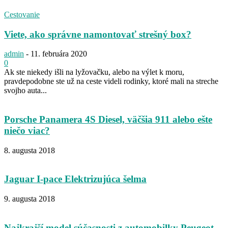
Cestovanie
Viete, ako správne namontovať strešný box?
admin
-
11. februára 2020
0
Ak ste niekedy išli na lyžovačku, alebo na výlet k moru,
pravdepodobne ste už na ceste videli rodinky, ktoré mali na streche
svojho auta...
Porsche Panamera 4S Diesel, väčšia 911 alebo ešte
niečo viac?
8. augusta 2018
Jaguar I-pace Elektrizujúca šelma
9. augusta 2018
Najkrajší model súčasnosti z automobilky Peugeot.