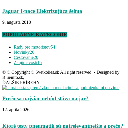
Jaguar I-pace Elektrizujúca šelma
9. augusta 2018
POPULÁRNE KATEGÓRIE
Rady pre motoristov
54
Novinky
26
Cestovanie
20
Zaujímavosti
16
© © Copyright © Svetkolies.sk All right reserved. • Designed by
Blueinfo.sk,
ĎALŠIE PRÍBEHY
Prečo sa najviac nehôd stáva na jar?
12. apríla 2026
Ktoré testy pneumatík sú najrelevantnejšie a prečo?