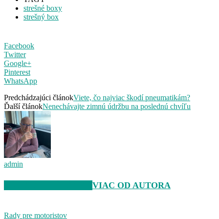
strešné boxy
strešný box
Facebook
Twitter
Google+
Pinterest
WhatsApp
Predchádzajúci článok
Viete, čo najviac škodí pneumatikám?
Ďalší článok
Nenechávajte zimnú údržbu na poslednú chvíľu
admin
SÚVISIACE ČLÁNKY
VIAC OD AUTORA
Rady pre motoristov