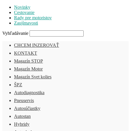
Novinky
Cestovanie
Rady pre motoristov
Zaujímavosti
Vyhľadávanie
CHCEM INZEROVAŤ
KONTAKT
Magazín STOP
Magazín Motor
Magazín Svet kolies
ŠPZ
Autodiagnostika
Pneuservis
Autosúčiastky
Autostan
Hybridy