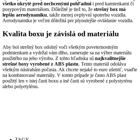
všetko ukryté pred nechcenými pohľadmi
i pred kamienkami či
posypovým materiálom. Dôležité je tiež to, že
strešný box má
lepšiu aerodynamiku
, takže menej ovplyvní spotrebu vozidla.
Aerodynamika je veľmi dôležitá pre plynulejšie ovládanie vozidla.
Kvalita boxu je závislá od materiálu
Aby bol strešný box odolný voči všetkým poveternostným
podmienkam a vydržal vám dlho, zamerajte sa na výber materiálu
použitého na jeho výrobu. Z tohto hľadiska sú
najkvalitnejšie
strešné boxy vyrobené z ABS plastu
. Tento materiál odoláva
všetkým nástrahám počasia. Ak chcete nejaké to euro ušetriť, vsaďte
na kombinované materiály. V tomto prípade je často ABS plast
použitý len v istej časti boxu a iné časti sú vyrobené z polystyrénu
alebo polyetylénu.
TAGY