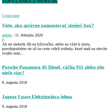
TOP ČLÁNKY Z NEWS.SK
Cestovanie
Viete, ako správne namontovať strešný box?
admin
-
11. februára 2020
0
Ak ste niekedy išli na lyžovačku, alebo na výlet k moru,
pravdepodobne ste už na ceste videli rodinky, ktoré mali na streche
svojho auta...
Porsche Panamera 4S Diesel, väčšia 911 alebo ešte
niečo viac?
8. augusta 2018
Jaguar I-pace Elektrizujúca šelma
9. augusta 2018