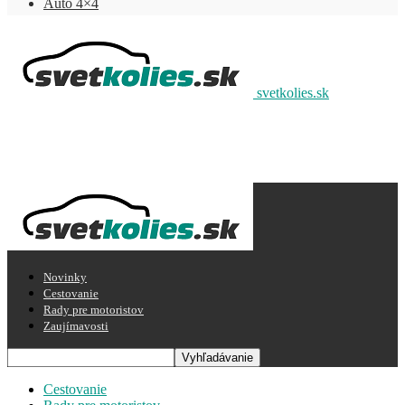
Auto 4×4
svetkolies.sk
Novinky
Cestovanie
Rady pre motoristov
Zaujímavosti
Cestovanie