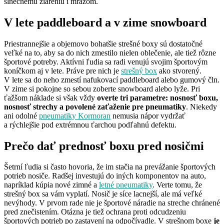
slnečnému žiareniu i mrazom.
V lete paddleboard a v zime snowboard
Priestrannejšie a objemovo bohatšie strešné boxy sú dostatočné
veľké na to, aby sa do nich zmestilo nielen oblečenie, ale tiež rôzne
športové potreby. Aktívni ľudia sa radi venujú svojim športovým
koníčkom aj v lete. Práve pre nich je
strešný box
ako stvorený.
V lete sa do neho zmestí nafukovací paddleboard alebo gumový čln.
V zime si pokojne so sebou zoberte snowboard alebo lyže. Pri
ťažšom náklade si však vždy
overte tri parametre: nosnosť boxu,
nosnosť strechy a povolené zaťaženie pre pneumatiky
. Niekedy
ani odolné
pneumatiky Kormoran
nemusia nápor vydržať
a rýchlejšie pod extrémnou ťarchou podľahnú defektu.
Prečo dať prednosť boxu pred nosičmi
Šetrní ľudia si často hovoria, že im stačia na prevážanie športových
potrieb nosiče. Radšej investujú do iných komponentov na auto,
napríklad kúpia nové zimné a
letné pneumatiky
. Verte tomu, že
strešný box sa vám vyplatí. Nosič je síce lacnejší, ale má veľké
nevýhody. V prvom rade nie je športové náradie na streche chránené
pred znečistením. Otázna je tiež ochrana proti odcudzeniu
športových potrieb po zastavení na odpočívadle. V strešnom boxe
je