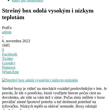
Rady pre motoristov
Strešný box odolá vysokým i nízkym
teplotám
Podľa
admin
-
6. novembra 2022
1685
0
Facebook
Twitter
Google+
Pinterest
WhatsApp
Strešné boxy je vidieť na strechách vozidiel predovšetkým v lete. Je
pravda, že ide o pomôcku, ktorú využijete hlavne počas ciest na
dovolenku, ale zíde sa vám tiež v zime. Počas zimy môžete v boxe
prevážať zimné športové potreby a iné drobnosti potrebné na
lyžovačku. Nízkych teplôt sa obávať nemusíte. Boxy odolajú