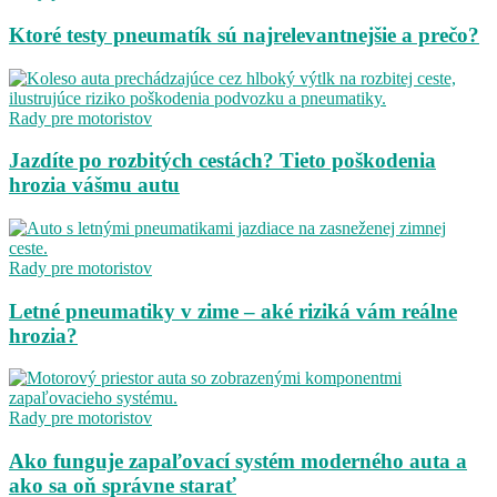
Ktoré testy pneumatík sú najrelevantnejšie a prečo?
Rady pre motoristov
Jazdíte po rozbitých cestách? Tieto poškodenia
hrozia vášmu autu
Rady pre motoristov
Letné pneumatiky v zime – aké riziká vám reálne
hrozia?
Rady pre motoristov
Ako funguje zapaľovací systém moderného auta a
ako sa oň správne starať