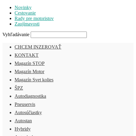
Novinky
Cestovanie
Rady pre motoristov
Zaujímavosti
Vyhľadávanie
CHCEM INZEROVAŤ
KONTAKT
Magazín STOP
Magazín Motor
Magazín Svet kolies
ŠPZ
Autodiagnostika
Pneuservis
Autosúčiastky
Autostan
Hybridy