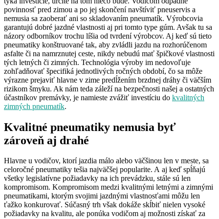
týka investície, určite na tom niečo bude. Vodičom odpadne
povinnosť pred zimou a po jej skončení navštíviť pneuservis a
nemusia sa zaoberať ani so skladovaním pneumatík. Výrobcovia
garantujú dobré jazdné vlastnosti aj pri tomto type gúm. Avšak tu sa
názory odborníkov trochu líšia od tvrdení výrobcov. Aj keď sú tieto
pneumatiky konštruované tak, aby zvládli jazdu na rozhorúčenom
asfalte či na namrznutej ceste, nikdy nebudú mať špičkové vlastnosti
tých letných či zimných. Technológia výroby im nedovoľuje
zohľadňovať špecifiká jednotlivých ročných období, čo sa môže
výrazne prejaviť hlavne v zime predĺžením brzdnej dráhy či väčším
rizikom šmyku. Ak nám teda záleží na bezpečnosti našej a ostatných
účastníkov premávky, je namieste zvážiť investíciu do
kvalitných
zimných pneumatík
.
Kvalitné pneumatiky nemusia byť
zároveň aj drahé
Hlavne u vodičov, ktorí jazdia málo alebo väčšinou len v meste, sa
celoročné pneumatiky tešia najväčšej popularite. A aj keď spĺňajú
všetky legislatívne požiadavky na ich prevádzku, stále sú len
kompromisom. Kompromisom medzi kvalitnými letnými a zimnými
pneumatikami, ktorým svojimi jazdnými vlastnosťami môžu len
ťažko konkurovať. Súčasný trh však dokáže skĺbiť nielen vysoké
požiadavky na kvalitu, ale ponúka vodičom aj možnosti získať za