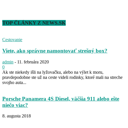
TOP ČLÁNKY Z NEWS.SK
Cestovanie
Viete, ako správne namontovať strešný box?
admin
-
11. februára 2020
0
Ak ste niekedy išli na lyžovačku, alebo na výlet k moru,
pravdepodobne ste už na ceste videli rodinky, ktoré mali na streche
svojho auta...
Porsche Panamera 4S Diesel, väčšia 911 alebo ešte
niečo viac?
8. augusta 2018