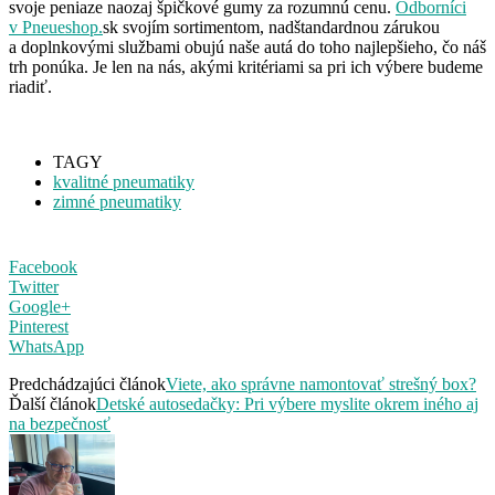
svoje peniaze naozaj špičkové gumy za rozumnú cenu.
Odborníci
v Pneueshop.
sk svojím sortimentom, nadštandardnou zárukou
a doplnkovými službami obujú naše autá do toho najlepšieho, čo náš
trh ponúka. Je len na nás, akými kritériami sa pri ich výbere budeme
riadiť.
TAGY
kvalitné pneumatiky
zimné pneumatiky
Facebook
Twitter
Google+
Pinterest
WhatsApp
Predchádzajúci článok
Viete, ako správne namontovať strešný box?
Ďalší článok
Detské autosedačky: Pri výbere myslite okrem iného aj
na bezpečnosť