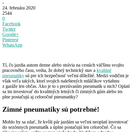
-
24. februára 2020
2544
0
Facebook
Twitter
Google+
Pinterest
WhatsApp
Tí, čo jazdia autom denne alebo strávia na cestách väčšinu svojho
pracovného času, vedia, že dobrý technický stav a
kvalitné
pneumatiky
sú pre ich bezpečnosť veľmi dôležité. Medzi vodičmi je
však veľa takých, ktorí svojich naleštených miláčikov vytiahnu
z garáže len občas. Ako je to s prezúvaním pneumatík u nich? Oplatí
sa im investovať do kvalitných letných či zimných gúm alebo im
plne postačujú aj celoročné pneumatiky?
Zimné pneumatiky sú potrebné!
Mohlo by sa zdať, že kvôli pár jazdám sa veľmi neoplatí investovať
do sezónnych pneumatík a úplne postačujú len celoročné. Čo sa