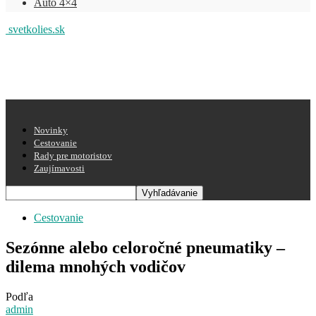
Auto 4×4
svetkolies.sk
Novinky
Cestovanie
Rady pre motoristov
Zaujímavosti
Cestovanie
Sezónne alebo celoročné pneumatiky –
dilema mnohých vodičov
Podľa
admin