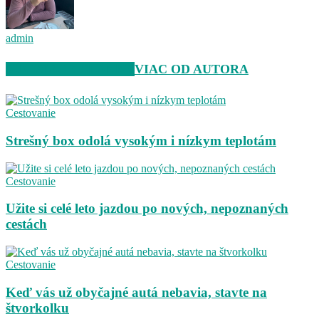
admin
SÚVISIACE ČLÁNKY
VIAC OD AUTORA
Cestovanie
Strešný box odolá vysokým i nízkym teplotám
Cestovanie
Užite si celé leto jazdou po nových, nepoznaných
cestách
Cestovanie
Keď vás už obyčajné autá nebavia, stavte na
štvorkolku