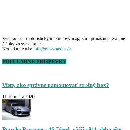
Svet kolies - motoristický internetový magazín - prinášame kvalitné
články zo sveta kolies
Kontaktujte nás:
info@newsmedia.sk
POPULÁRNE PRÍSPEVKY
Viete, ako správne namontovať strešný box?
11. februára 2020
Porsche Panamera 4S Diesel, väčšia 911 alebo ešte