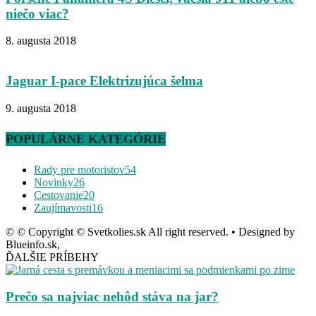
niečo viac?
8. augusta 2018
Jaguar I-pace Elektrizujúca šelma
9. augusta 2018
POPULÁRNE KATEGÓRIE
Rady pre motoristov
54
Novinky
26
Cestovanie
20
Zaujímavosti
16
© © Copyright © Svetkolies.sk All right reserved. • Designed by
Blueinfo.sk,
ĎALŠIE PRÍBEHY
Prečo sa najviac nehôd stáva na jar?