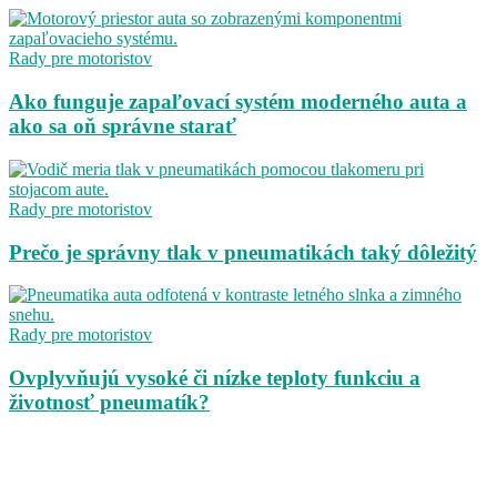
Rady pre motoristov
Ako funguje zapaľovací systém moderného auta a
ako sa oň správne starať
Rady pre motoristov
Prečo je správny tlak v pneumatikách taký dôležitý
Rady pre motoristov
Ovplyvňujú vysoké či nízke teploty funkciu a
životnosť pneumatík?