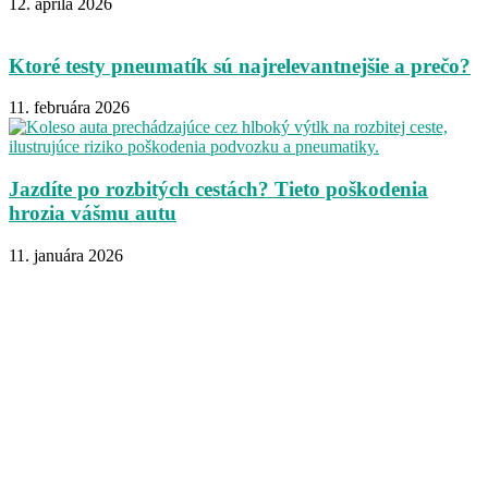
12. apríla 2026
Ktoré testy pneumatík sú najrelevantnejšie a prečo?
11. februára 2026
Jazdíte po rozbitých cestách? Tieto poškodenia
hrozia vášmu autu
11. januára 2026