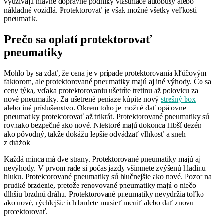
využívajú hlavne dopravné podniky vlastniace autobusy alebo
nákladné vozidlá. Protektorovať je však možné všetky veľkosti
pneumatík.
Prečo sa oplatí protektorovať
pneumatiky
Mohlo by sa zdať, že cena je v prípade protektorovania kľúčovým
faktorom, ale protektorované pneumatiky majú aj iné výhody. Čo sa
ceny týka, vďaka protektorovaniu ušetríte tretinu až polovicu za
nové pneumatiky. Za ušetrené peniaze kúpite nový
strešný box
alebo iné príslušenstvo. Okrem toho je možné dať opätovne
pneumatiky protektorovať až trikrát. Protektorované pneumatiky sú
rovnako bezpečné ako nové. Niektoré majú dokonca hlbší dezén
ako pôvodný, takže dokážu lepšie odvádzať vlhkosť a sneh
z drážok.
Každá minca má dve strany. Protektorované pneumatiky majú aj
nevýhody. V prvom rade si počas jazdy všimnete zvýšenú hladinu
hluku. Protektorované pneumatiky sú hlučnejšie ako nové. Pozor na
prudké brzdenie, pretože renovované pneumatiky majú o niečo
dlhšiu brzdnú dráhu. Protektorované pneumatiky nevydržia toľko
ako nové, rýchlejšie ich budete musieť meniť alebo dať znovu
protektorovať.