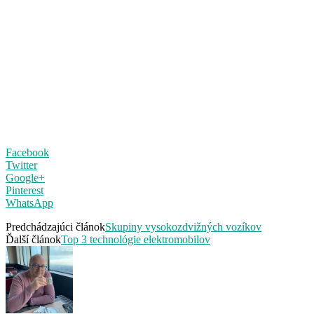
Facebook
Twitter
Google+
Pinterest
WhatsApp
Predchádzajúci článok
Skupiny vysokozdvižných vozíkov
Ďalší článok
Top 3 technológie elektromobilov