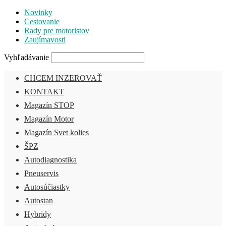
Novinky
Cestovanie
Rady pre motoristov
Zaujímavosti
Vyhľadávanie
CHCEM INZEROVAŤ
KONTAKT
Magazín STOP
Magazín Motor
Magazín Svet kolies
ŠPZ
Autodiagnostika
Pneuservis
Autosúčiastky
Autostan
Hybridy