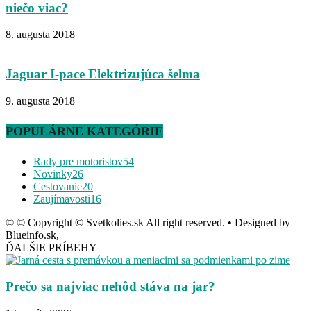
niečo viac?
8. augusta 2018
Jaguar I-pace Elektrizujúca šelma
9. augusta 2018
POPULÁRNE KATEGÓRIE
Rady pre motoristov
54
Novinky
26
Cestovanie
20
Zaujímavosti
16
© © Copyright © Svetkolies.sk All right reserved. • Designed by
Blueinfo.sk,
ĎALŠIE PRÍBEHY
Prečo sa najviac nehôd stáva na jar?