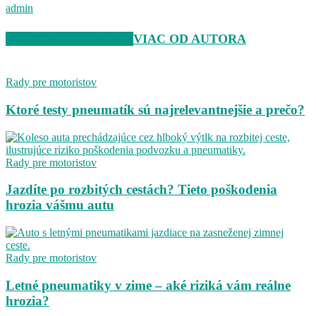
admin
SÚVISIACE ČLÁNKY
VIAC OD AUTORA
Rady pre motoristov
Ktoré testy pneumatík sú najrelevantnejšie a prečo?
Rady pre motoristov
Jazdíte po rozbitých cestách? Tieto poškodenia
hrozia vášmu autu
Rady pre motoristov
Letné pneumatiky v zime – aké riziká vám reálne
hrozia?