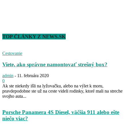
TOP ČLÁNKY Z NEWS.SK
Cestovanie
Viete, ako správne namontovať strešný box?
admin
-
11. februára 2020
0
Ak ste niekedy išli na lyžovačku, alebo na výlet k moru,
pravdepodobne ste už na ceste videli rodinky, ktoré mali na streche
svojho auta...
Porsche Panamera 4S Diesel, väčšia 911 alebo ešte
niečo viac?