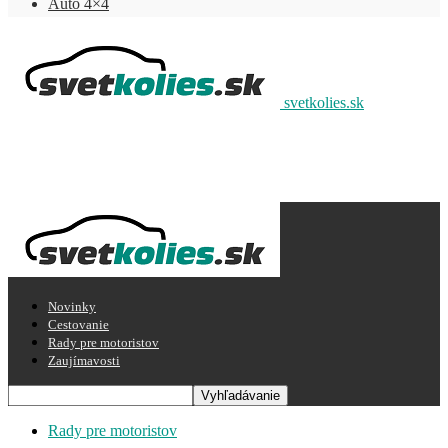
Auto 4×4
svetkolies.sk
Novinky
Cestovanie
Rady pre motoristov
Zaujímavosti
Rady pre motoristov