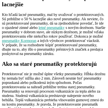
lacnejšie
Kto hľadá lacné pneumatiky, mal by uvažovať o protektorovaných.
Sú približne o 50 % lacnejšie ako nové pneumatiky. Ak neviete, čo
sú protektorované pneumatiky, dá sa zjednodušene povedať, že ide
o ojazdené zimné alebo
letné pneumatiky
s novým dezénom. Staršie
pneumatiky v dobrom stave, ale nízkym dezénom, je možné vďaka
protektorovaniu ešte niekoľko rokov používať. Dokonca je možné
pneumatiky Kormoran
a iných výrobcov protektorovať viackrát.
V prípade, že sa rozhodnete kúpiť protektorované pneumatiky,
dbajte na to, aby išlo o pneumatiky prémiových značiek a predajca
poskytoval na pneumatiky záruku.
Ako sa staré pneumatiky protektorujú
Protektorovať nie je možné úplne všetky pneumatiky. Hĺbka dezénu
by nemala byť nižšia ako 2 mm. Zároveň nesmie byť pneumatiky
popraskaná alebo poškodená iným spôsobom. Počas
protektorovania sa nahradí približne tretina starej pneumatiky.
Pneumatiky sa renovujú procesom vulkanizácie za tepla alebo za
studena. Studená vulkanizácia predstavuje nalepenie nového
behúňa. Teplá vulkanizácia prebieha vlisovaním gumovej zmesi do
na kostru pneumatiky. Je pravda, že protektorovanie pneumatík