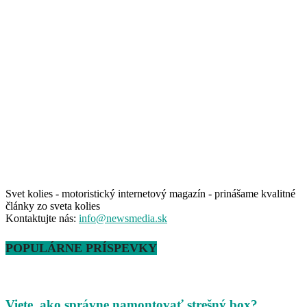
Svet kolies - motoristický internetový magazín - prinášame kvalitné
články zo sveta kolies
Kontaktujte nás:
info@newsmedia.sk
POPULÁRNE PRÍSPEVKY
Viete, ako správne namontovať strešný box?