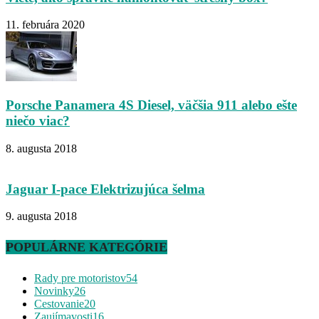
11. februára 2020
Porsche Panamera 4S Diesel, väčšia 911 alebo ešte
niečo viac?
8. augusta 2018
Jaguar I-pace Elektrizujúca šelma
9. augusta 2018
POPULÁRNE KATEGÓRIE
Rady pre motoristov
54
Novinky
26
Cestovanie
20
Zaujímavosti
16