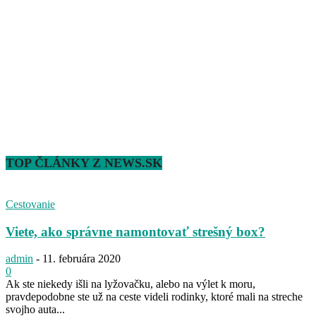
TOP ČLÁNKY Z NEWS.SK
Cestovanie
Viete, ako správne namontovať strešný box?
admin
-
11. februára 2020
0
Ak ste niekedy išli na lyžovačku, alebo na výlet k moru,
pravdepodobne ste už na ceste videli rodinky, ktoré mali na streche
svojho auta...