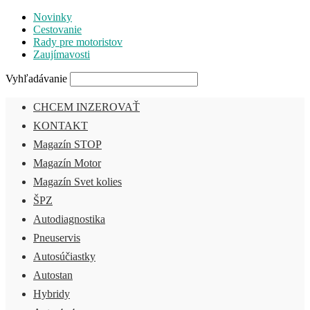
Novinky
Cestovanie
Rady pre motoristov
Zaujímavosti
Vyhľadávanie
CHCEM INZEROVAŤ
KONTAKT
Magazín STOP
Magazín Motor
Magazín Svet kolies
ŠPZ
Autodiagnostika
Pneuservis
Autosúčiastky
Autostan
Hybridy