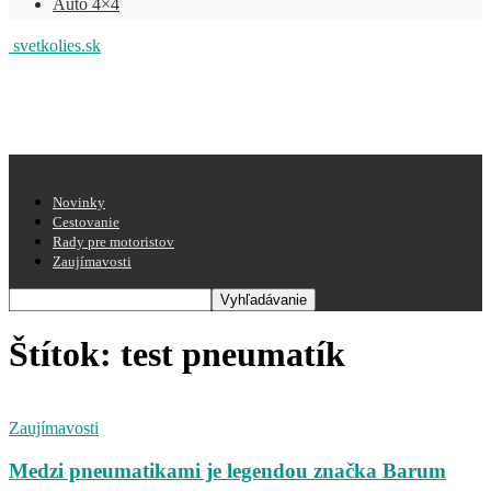
Auto 4×4
svetkolies.sk
Novinky
Cestovanie
Rady pre motoristov
Zaujímavosti
Štítok: test pneumatík
Zaujímavosti
Medzi pneumatikami je legendou značka Barum