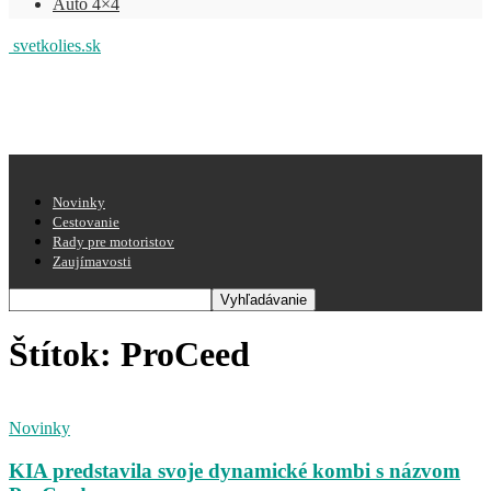
Auto 4×4
svetkolies.sk
Novinky
Cestovanie
Rady pre motoristov
Zaujímavosti
Štítok: ProCeed
Novinky
KIA predstavila svoje dynamické kombi s názvom