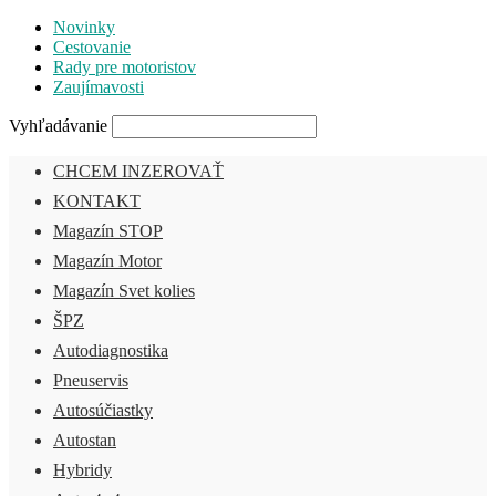
Novinky
Cestovanie
Rady pre motoristov
Zaujímavosti
Vyhľadávanie
CHCEM INZEROVAŤ
KONTAKT
Magazín STOP
Magazín Motor
Magazín Svet kolies
ŠPZ
Autodiagnostika
Pneuservis
Autosúčiastky
Autostan
Hybridy