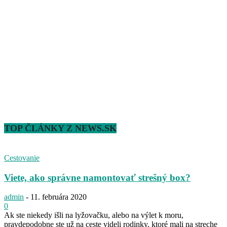
TOP ČLÁNKY Z NEWS.SK
Cestovanie
Viete, ako správne namontovať strešný box?
admin
-
11. februára 2020
0
Ak ste niekedy išli na lyžovačku, alebo na výlet k moru,
pravdepodobne ste už na ceste videli rodinky, ktoré mali na streche