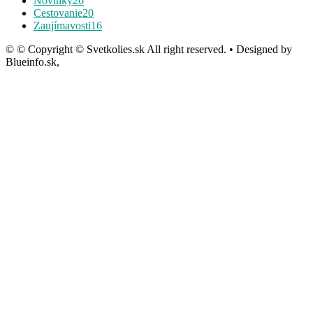
Novinky
26
Cestovanie
20
Zaujímavosti
16
© © Copyright © Svetkolies.sk All right reserved. • Designed by
Blueinfo.sk,