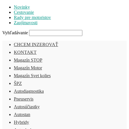
Novinky
Cestovanie
Rady pre motoristov
Zaujímavosti
Vyhľadávanie
CHCEM INZEROVAŤ
KONTAKT
Magazín STOP
Magazín Motor
Magazín Svet kolies
ŠPZ
Autodiagnostika
Pneuservis
Autosúčiastky
Autostan
Hybridy