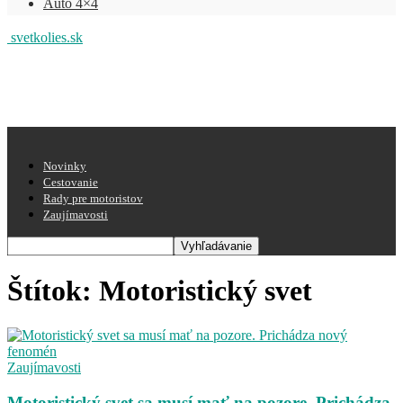
Auto 4×4
svetkolies.sk
Novinky
Cestovanie
Rady pre motoristov
Zaujímavosti
Štítok: Motoristický svet
Zaujímavosti
Motoristický svet sa musí mať na pozore. Prichádza