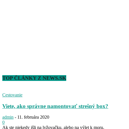
TOP ČLÁNKY Z NEWS.SK
Cestovanie
Viete, ako správne namontovať strešný box?
admin
-
11. februára 2020
0
Ak ste niekedy išli na lyžovačku, alebo na výlet k moru,